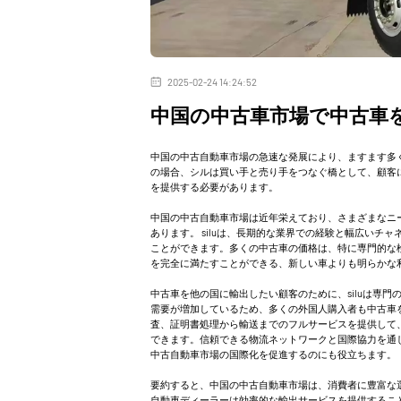
2025-02-24 14:24:52
中国の中古車市場で中古車
中国の中古自動車市場の急速な発展により、ますます多
の場合、シルは買い手と売り手をつなぐ橋として、顧客
を提供する必要があります。
中国の中古自動車市場は近年栄えており、さまざまなニ
あります。 siluは、長期的な業界での経験と幅広い
ことができます。多くの中古車の価格は、特に専門的な
を完全に満たすことができる、新しい車よりも明らかな
中古車を他の国に輸出したい顧客のために、siluは専
需要が増加しているため、多くの外国人購入者も中古車
査、証明書処理から輸送までのフルサービスを提供して
できます。信頼できる物流ネットワークと国際協力を通
中古自動車市場の国際化を促進するのにも役立ちます。
要約すると、中国の中古自動車市場は、消費者に豊富な
自動車ディーラーは効率的な輸出サービスを提供するこ