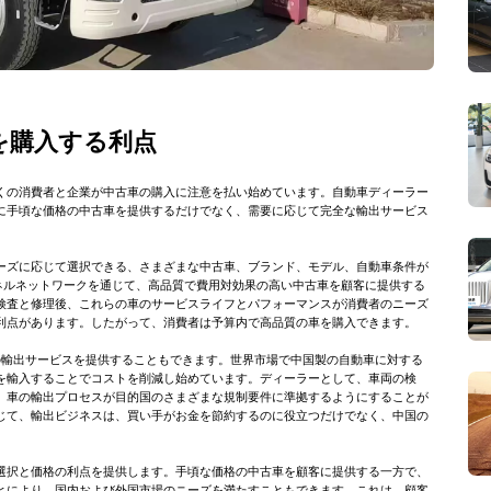
を購入する利点
くの消費者と企業が中古車の購入に注意を払い始めています。自動車ディーラー
に手頃な価格の中古車を提供するだけでなく、需要に応じて完全な輸出サービス
ーズに応じて選択できる、さまざまな中古車、ブランド、モデル、自動車条件が
チャネルネットワークを通じて、高品質で費用対効果の高い中古車を顧客に提供する
検査と修理後、これらの車のサービスライフとパフォーマンスが消費者のニーズ
利点があります。したがって、消費者は予算内で高品質の車を購入できます。
門の輸出サービスを提供することもできます。世界市場で中国製の自動車に対する
を輸入することでコストを削減し始めています。ディーラーとして、車両の検
、車の輸出プロセスが目的国のさまざまな規制要件に準拠するようにすることが
じて、輸出ビジネスは、買い手がお金を節約するのに役立つだけでなく、中国の
選択と価格の利点を提供します。手頃な価格の中古車を顧客に提供する一方で、
とにより、国内および外国市場のニーズを満たすこともできます。これは、顧客