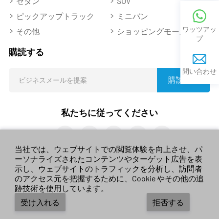
セダン
SUV
ピックアップトラック
ミニバン
ワッツアッ
その他
ショッピングモール
プ
購読する
問い合わせ
購読する
私たちに従ってください
当社では、ウェブサイトでの閲覧体験を向上させ、パ
ーソナライズされたコンテンツやターゲット広告を表
示し、ウェブサイトのトラフィックを分析し、訪問者
のアクセス元を把握するために、Cookie やその他の追
© 2023 sales-car.com。無断転載を禁じます。
貴州省 ICP
跡技術を使用しています。
No. 2024026624
受け入れる
拒否する
利用規約
/
プライバシー環境
/
ポリシー