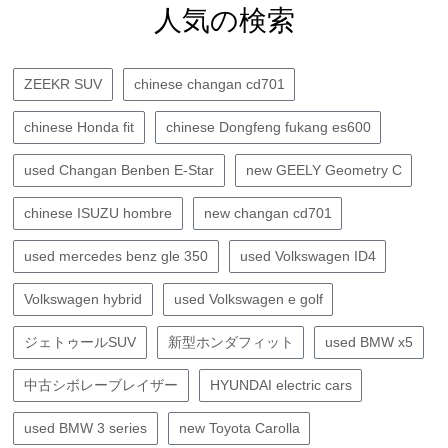
人気の検索
ZEEKR SUV
chinese changan cd701
chinese Honda fit
chinese Dongfeng fukang es600
used Changan Benben E-Star
new GEELY Geometry C
chinese ISUZU hombre
new changan cd701
used mercedes benz gle 350
used Volkswagen ID4
Volkswagen hybrid
used Volkswagen e golf
ジェトゥールSUV
新型ホンダフィット
used BMW x5
中古シボレーブレイザー
HYUNDAI electric cars
used BMW 3 series
new Toyota Carolla