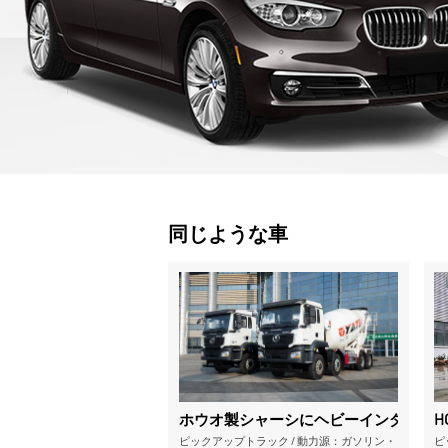
同じような車
ホウオ製シャーシにヘビーインダストリ
H
ピックアップトラック
/
動力源：ガソリン・
ピ