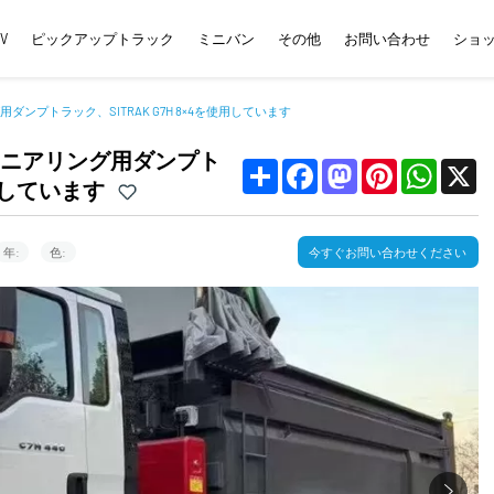
UV
ピックアップトラック
ミニバン
その他
お問い合わせ
ショ
プトラック、SITRAK G7H 8×4を使用しています
ニアリング用ダンプト
Share
Facebook
Mastodon
Pinterest
WhatsApp
X
使用しています
年:
色:
今すぐお問い合わせください