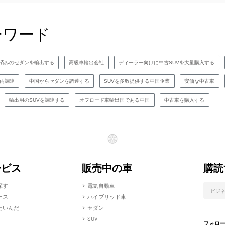
ーワード
済みのセダンを輸出する
高級車輸出会社
ディーラー向けに中古SUVを大量購入する
両調達
中国からセダンを調達する
SUVを多数提供する中国企業​
安価な中古車
輸出用のSUVを調達する
オフロード車輸出国である中国
中古車を購入する
ービス
販売中の車
購読
探す
電気自動車
ース
ハイブリッド車
たいんだ
セダン
SUV
フォロ