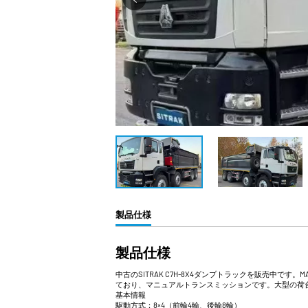
製品仕様
製品仕様
中古のSITRAK C7H-8X4ダンプトラックを販売中
ており、マニュアルトランスミッションです。大型の荷
基本情報
駆動方式：8×4（前輪4輪、後輪8輪）