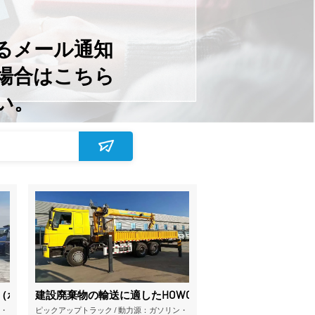
るメール通知
場合はこちら
い。
車です
ック（ポーラーエディション／高所寒冷地用エディション） – 高品質
建設廃棄物の輸送に適したHOWO-KZ型8×4ダンプトラック
ン・
ピックアップトラック
/
動力源：ガソリン・