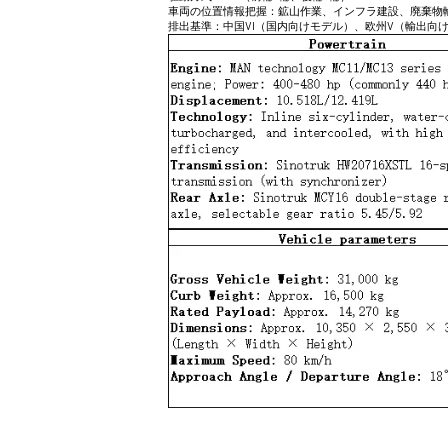
車両の位置情報把握：鉱山作業、インフラ建設、廃棄物
排出基準：中国VI（国内向けモデル）、欧州V（輸出向