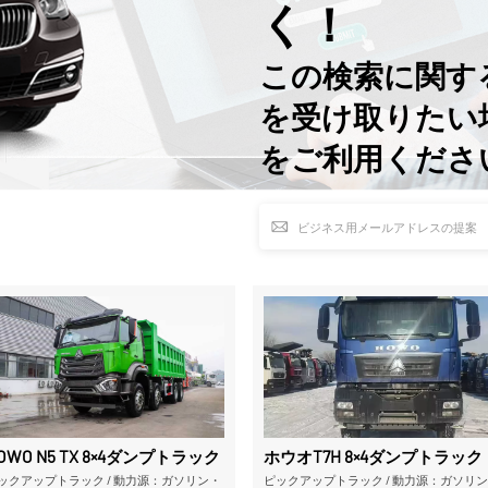
く！
この検索に関す
を受け取りたい
をご利用くださ
ー製の8×4コンクリートミキサートラックを搭載した高品質な中古
OWO N5 TX 8×4ダンプトラック 中国VI排出基準適合型 販売中
ホウオT7H 8×4ダンプトラ
ックアップトラック
/
動力源：ガソリン・
ピックアップトラック
/
動力源：ガソリ