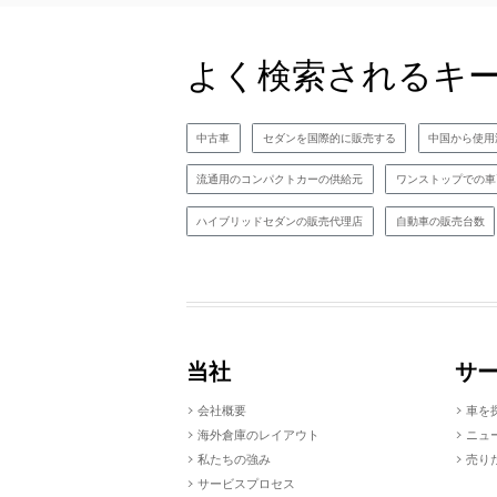
よく検索されるキ
中古車
セダンを国際的に販売する
中国から使用
流通用のコンパクトカーの供給元
ワンストップでの車
ハイブリッドセダンの販売代理店
自動車の販売台数
当社
サ
会社概要
車を
海外倉庫のレイアウト
ニュ
私たちの強み
売り
サービスプロセス