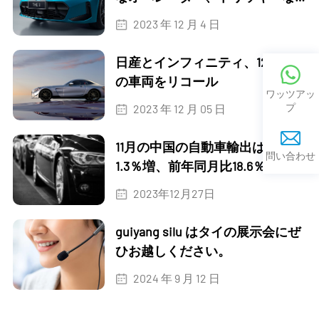
テクノロジー
2023 年 12 月 4 日
日産とインフィニティ、120万台
の車両をリコール
ワッツアッ
プ
2023 年 12 月 05 日
11月の中国の自動車輸出は前月比
問い合わせ
1.3％増、前年同月比18.6％増とな
った。
2023年12月27日
guiyang silu はタイの展示会にぜ
ひお越しください。
2024 年 9 月 12 日